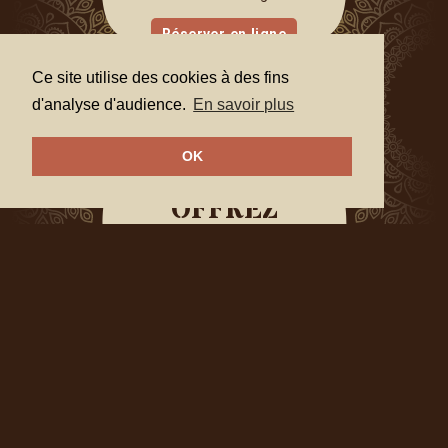
Réserver en ligne
Ce site utilise des cookies à des fins
d'analyse d'audience.
En savoir plus
OK
OFFREZ
Faites vivre une expérience de
détente unique à vos proches
grâce à la
carte cadeau Labna
Spa
.
Offrir