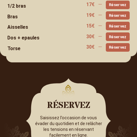
17
€
Réservez
1/2 bras
19
€
Réservez
Bras
15
€
Réservez
Aisselles
30
€
Réservez
Dos + epaules
30
€
Réservez
Torse
RÉSERVEZ
Saisissez l’occasion de vous
évader du quotidien et de relâcher
les tensions en réservant
facilement en ligne.