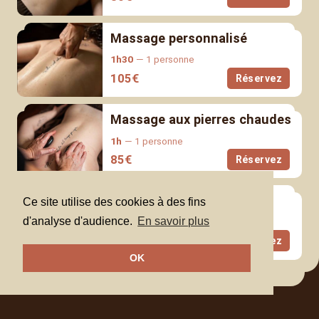
Massage personnalisé
1h30
1 personne
105
€
Réservez
Massage aux pierres chaudes
1h
1 personne
85
€
Réservez
Massage à 4 mains
Ce site utilise des cookies à des fins
d'analyse d'audience.
En savoir plus
1h
1 personne
129
€
Réservez
OK