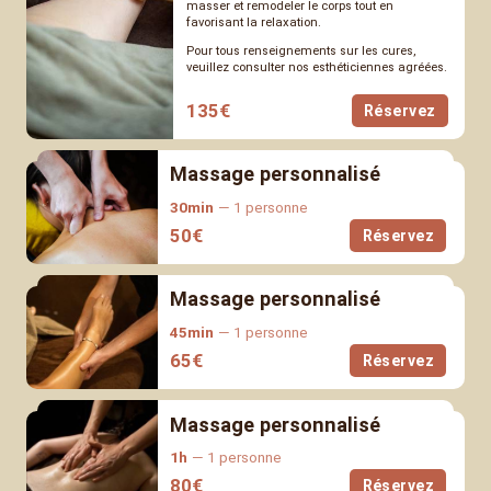
masser et remodeler le corps tout en
favorisant la relaxation.
Pour tous renseignements sur les cures,
veuillez consulter nos esthéticiennes agréées.
135
€
Réservez
Massage personnalisé
30min
1 personne
50
€
Réservez
Massage personnalisé
45min
1 personne
65
€
Réservez
Massage personnalisé
1h
1 personne
80
€
Réservez